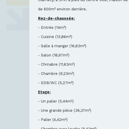
de 600m² environ derrière.
Rez-de-chaussée:
- Entrée (14m²)
- Cuisine (13,86m²)
- Salle à manger (16,63m²)
- Salon (18,97m²)
- Chmabre (11,63m²)
- Chambre (9,23m²)
- SDB/WC (5,27m²)
Etage:
- Un palier (5,44m²)
- Une grande pièce (36,37m²)
- Palier (4,42m²)
- Chambre avec lavabo (9,43m²)